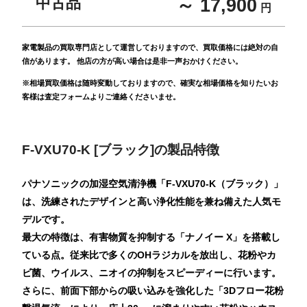
中古品
～ 17,900
円
家電製品の買取専門店として運営しておりますので、買取価格には絶対の自
信があります。 他店の方が高い場合は是非一声おかけください。
※相場買取価格は随時変動しておりますので、確実な相場価格を知りたいお
客様は査定フォームよりご連絡くださいませ。
F-VXU70-K [ブラック]の製品特徴
パナソニックの加湿空気清浄機「F-VXU70-K（ブラック）」
は、洗練されたデザインと高い浄化性能を兼ね備えた人気モ
デルです。
最大の特徴は、有害物質を抑制する「ナノイー X」を搭載し
ている点。従来比で多くのOHラジカルを放出し、花粉やカ
ビ菌、ウイルス、ニオイの抑制をスピーディーに行います。
さらに、前面下部からの吸い込みを強化した「3Dフロー花粉