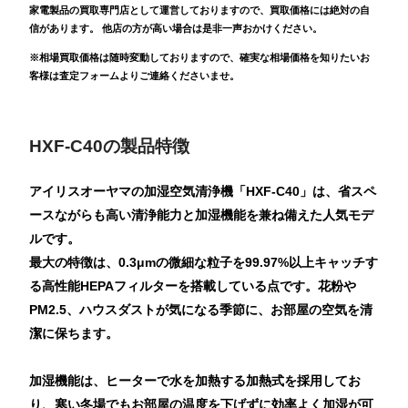
家電製品の買取専門店として運営しておりますので、買取価格には絶対の自
信があります。 他店の方が高い場合は是非一声おかけください。
※相場買取価格は随時変動しておりますので、確実な相場価格を知りたいお
客様は査定フォームよりご連絡くださいませ。
HXF-C40の製品特徴
アイリスオーヤマの加湿空気清浄機「HXF-C40」は、省スペ
ースながらも高い清浄能力と加湿機能を兼ね備えた人気モデ
ルです。
最大の特徴は、0.3μmの微細な粒子を99.97%以上キャッチす
る高性能HEPAフィルターを搭載している点です。花粉や
PM2.5、ハウスダストが気になる季節に、お部屋の空気を清
潔に保ちます。
加湿機能は、ヒーターで水を加熱する加熱式を採用してお
り、寒い冬場でもお部屋の温度を下げずに効率よく加湿が可