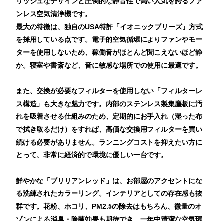
リッシュなデザインと圧倒的な静音性で高い人気を誇るファ
ンレス空気清浄機です。
最大の特徴は、独自のUSA特許「イオニックブリーズ」方式
を採用している点です。電子的空気循環によりファンやモー
ターを使用しないため、稼働音がほとんど聞こえないほど静
か。寝室や書斎など、音に敏感な場所での使用に最適です。
また、交換が必要なフィルターを使用しない「フィルターレ
ス構造」も大きな魅力です。内部のステンレス製集塵板に汚
れを吸着させる仕組みのため、定期的にお手入れ（湿った布
で拭き取るだけ）をすれば、高価な交換用フィルターを買い
続ける必要がありません。ランニングコストを抑えたい方に
とって、非常に経済的で環境に優しい一台です。
鮮やかな「ブリリアンレッド」は、お部屋のアクセントにな
る洗練されたカラーリング。インテリアとしての存在感も抜
群です。花粉、ホコリ、PM2.5の除去はもちろん、微量のオ
ゾンによる消臭・除菌効果も期待でき、一年中清潔な空気環