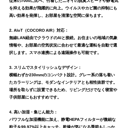
従来の7000に比べ、付着したニオイの脱臭スピードや静電気
を抑える効果が飛躍的に向上。ウイルスやカビ菌の抑制にも
高い効果を発揮し、お部屋を清潔な空間に保ちます。
2. AIoT（COCORO AIR）対応：
無線LAN経由でクラウドのAIと接続。お住まいの地域の気象
情報や、お部屋の空気状況に合わせて最適な運転を自動で選
択します。スマホ連携による遠隔操作も可能です。
3. スリムでスタイリッシュなデザイン：
横幅わずか230mmのコンパクト設計。グレー系の落ち着い
たカラーリングは、モダンなインテリアとも相性抜群です。
場所を取らずに設置できるため、リビングだけでなく寝室や
子供部屋にもおすすめです。
4. 高い加湿・集じん能力：
パワフルな加湿機能に加え、静電HEPAフィルターが微細な
粒子を99.97%以上キャッチ。乾燥が気になる季節もしっか