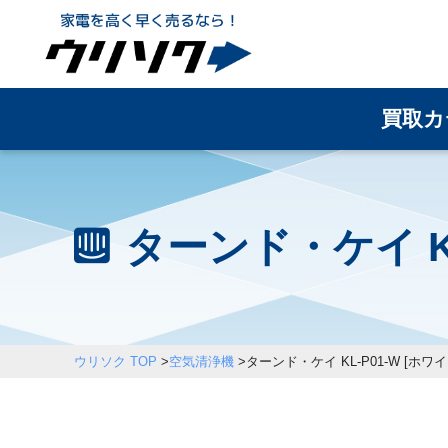
買取カ
ターンド・ケイ K
ウリソク TOP
>
空気清浄機
>
ターンド・ケイ KL-P01-W [ホワイ