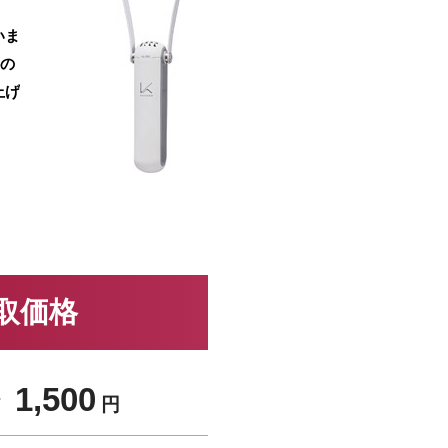
いま
料の
上げ
買取価格
 1,500
円