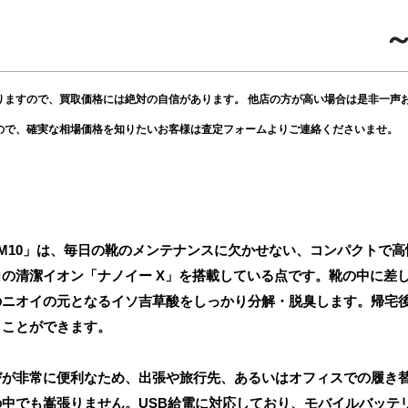
～
りますので、買取価格には絶対の自信があります。 他店の方が高い場合は是非一声
ので、確実な相場価格を知りたいお客様は査定フォームよりご連絡くださいませ。
DM10」は、毎日の靴のメンテナンスに欠かせない、コンパクトで
の清潔イオン「ナノイー X」を搭載している点です。靴の中に差し
のニオイの元となるイソ吉草酸をしっかり分解・脱臭します。帰宅
くことができます。
びが非常に便利なため、出張や旅行先、あるいはオフィスでの履き
中でも嵩張りません。USB給電に対応しており、モバイルバッテ