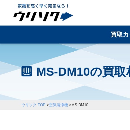
買取カ
MS-DM10の買
ウリソク TOP
>
空気清浄機
>
MS-DM10