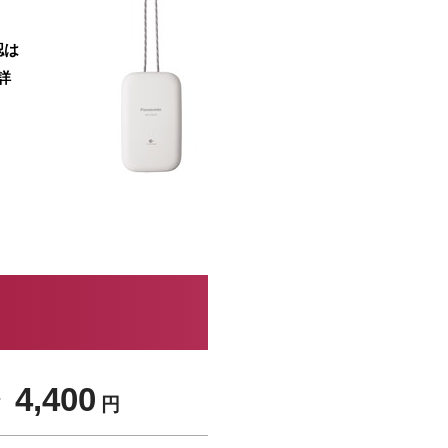
認は
詳
 4,400
円