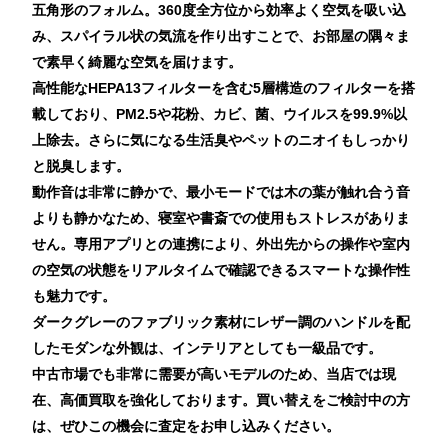
五角形のフォルム。360度全方位から効率よく空気を吸い込
み、スパイラル状の気流を作り出すことで、お部屋の隅々ま
で素早く綺麗な空気を届けます。
高性能なHEPA13フィルターを含む5層構造のフィルターを搭
載しており、PM2.5や花粉、カビ、菌、ウイルスを99.9%以
上除去。さらに気になる生活臭やペットのニオイもしっかり
と脱臭します。
動作音は非常に静かで、最小モードでは木の葉が触れ合う音
よりも静かなため、寝室や書斎での使用もストレスがありま
せん。専用アプリとの連携により、外出先からの操作や室内
の空気の状態をリアルタイムで確認できるスマートな操作性
も魅力です。
ダークグレーのファブリック素材にレザー調のハンドルを配
したモダンな外観は、インテリアとしても一級品です。
中古市場でも非常に需要が高いモデルのため、当店では現
在、高価買取を強化しております。買い替えをご検討中の方
は、ぜひこの機会に査定をお申し込みください。