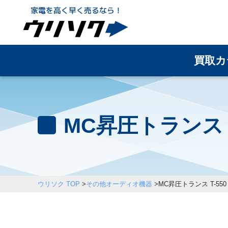
買取カ
MC昇圧トランス 
ウリソク TOP
>
その他オーディオ機器
>
MC昇圧トランス T-550