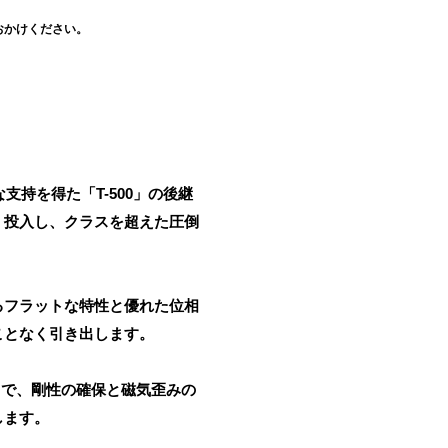
おかけください。
な支持を得た「T-500」の後継
く投入し、クラスを超えた圧倒
るフラットな特性と優れた位相
ことなく引き出します。
とで、剛性の確保と磁気歪みの
します。