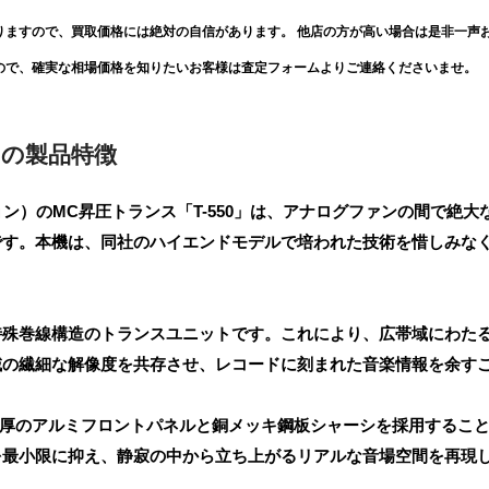
りますので、買取価格には絶対の自信があります。 他店の方が高い場合は是非一声
ので、確実な相場価格を知りたいお客様は査定フォームよりご連絡くださいませ。
50の製品特徴
ーション）のMC昇圧トランス「T-550」は、アナログファンの間で絶大
です。本機は、同社のハイエンドモデルで培われた技術を惜しみな
。
特殊巻線構造のトランスユニットです。これにより、広帯域にわた
域の繊細な解像度を共存させ、レコードに刻まれた音楽情報を余す
m厚のアルミフロントパネルと銅メッキ鋼板シャーシを採用するこ
を最小限に抑え、静寂の中から立ち上がるリアルな音場空間を再現