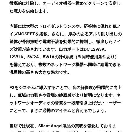
徹底的に排除し、オーディオ機器へ極めてクリーンで安定し
た電力を供給します。
内部には大型のトロイダルトランスや、応答性に優れた低ノ
イズMOSFETを搭載。さらに、厚みのあるアルミ削り出しの
筐体が外部振動や電磁干渉を効果的に抑制し、徹底したノイ
ズ対策が施されています。出力ポートはDC 12V/3A、
12V/1A、5V/2A、5V/1Aの計4系統（※同時使用条件あり）
を備えており、複数のネットワーク機器へ同時に給電できる
汎用性の高さも大きな魅力です。
F2をシステムに導入することで、音の解像度が飛躍的に向上
し、低域の力強さや音場の静寂感がより鮮明になります。ネ
ットワークオーディオの音質を一段階引き上げたいユーザー
にとって、まさに必携のアイテムと言えるでしょう。
当店では現在、Silent Angel製品の買取を強化しておりま