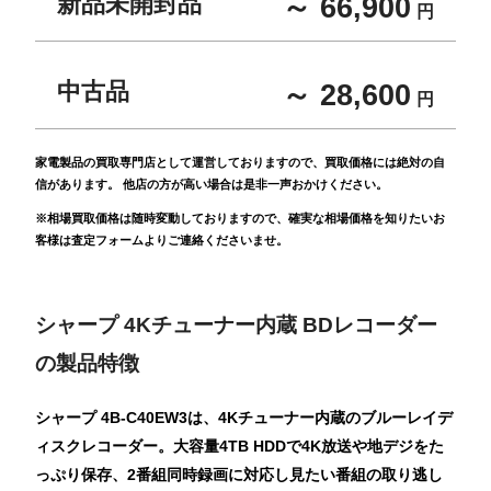
新品未開封品
～ 66,900
円
中古品
～ 28,600
円
家電製品の買取専門店として運営しておりますので、買取価格には絶対の自
信があります。 他店の方が高い場合は是非一声おかけください。
※相場買取価格は随時変動しておりますので、確実な相場価格を知りたいお
客様は査定フォームよりご連絡くださいませ。
シャープ 4Kチューナー内蔵 BDレコーダー
の製品特徴
シャープ 4B-C40EW3は、4Kチューナー内蔵のブルーレイデ
ィスクレコーダー。大容量4TB HDDで4K放送や地デジをた
っぷり保存、2番組同時録画に対応し見たい番組の取り逃し