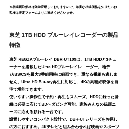
※相場買取価格は随時変動しておりますので、確実な相場価格を知りたいお
客様は査定フォームよりご連絡くださいませ。
東芝 1TB HDD ブルーレイレコーダーの製品
特徴
東芝 REGZAブルーレイ DBR-UT109は、1TB HDDと3チュ
ーナーを搭載したUltra HDブルーレイレコーダー。地デ
ジ/BS/CSを最大3番組同時に録画でき、重なる番組も逃しま
せん。Ultra HD Blu-ray再生に対応し、4Kの高精細映像を自
宅で堪能できます。
使いやすい操作性で予約・再生もスムーズ。HDDに録った番
組は必要に応じてBDへダビング可能。家族みんなの録画ニ
ーズに応える頼れる一台です。
設置しやすいコンパクト設計で、DBR-UTシリーズをお探し
の方におすすめ。4Kテレビと組み合わせれば映画やスポーツ