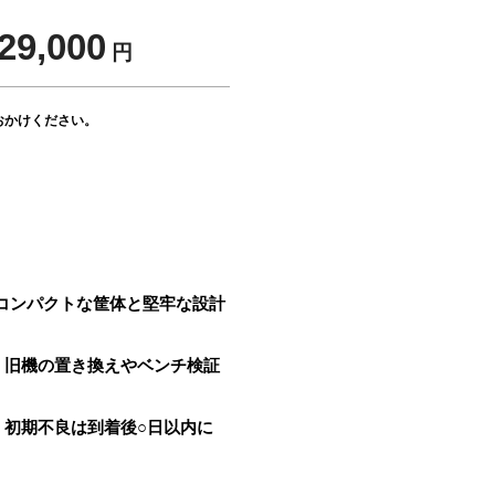
29,000
円
おかけください。
。コンパクトな筐体と堅牢な設計
。旧機の置き換えやベンチ検証
初期不良は到着後○日以内に