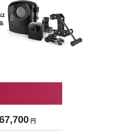
認は
品
67,700
円