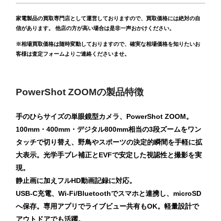
家電製品の買取専門店として運営しておりますので、買取価格には絶対の自
信があります。 他店の方が高い場合は是非一声おかけください。
※相場買取価格は随時変動しておりますので、確実な相場価格を知りたいお
客様は査定フォームよりご連絡くださいませ。
PowerShot ZOOMの製品特徴
手のひらサイズの単眼鏡型カメラ、PowerShot ZOOM。
100mm・400mm・デジタル800mm相当の3段ズームをワン
タッチで切り替え、野鳥やスポーツの決定的瞬間を手軽に拡
大表示。光学手ブレ補正とEVFで安定した視認性と撮影を実
現。
静止画に加えフルHD動画記録に対応。
USB-C充電、Wi-Fi/Bluetoothでスマホと連携し、microSD
へ保存。専用アプリでライブビュー共有もOK。軽量設計で
アウトドアでも活躍。