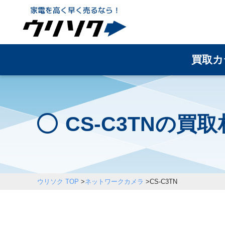
買取カ
CS-C3TNの買
ウリソク TOP
>
ネットワークカメラ
>
CS-C3TN