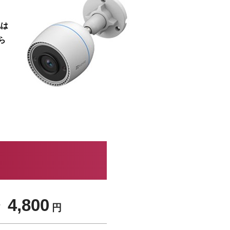
認は
ら
 4,800
円