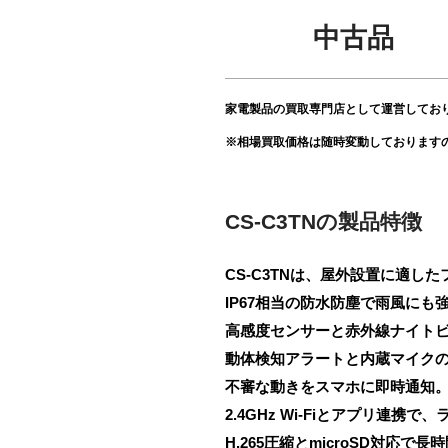
中古品
家電製品の買取専門店として運営してお
※相場買取価格は随時変動しております
CS-C3TNの製品特徴
CS-C3TNは、屋外設置に適し
IP67相当の防水防塵で雨風に
高感度センサーと赤外線ナイト
動体検知アラートと内蔵マイク
不審な動きをスマホに即時通知
2.4GHz Wi-Fiとアプリ連携
H.265圧縮とmicroSD対応で