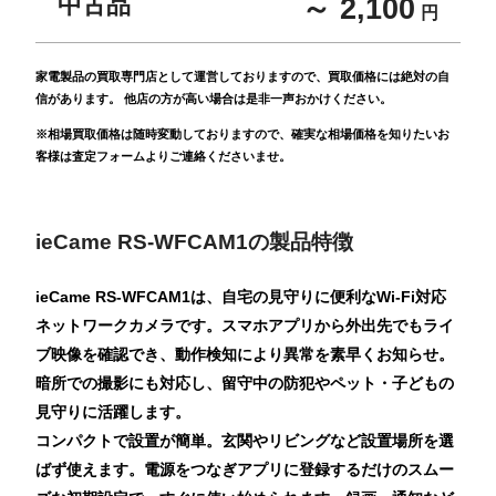
中古品
～ 2,100
円
家電製品の買取専門店として運営しておりますので、買取価格には絶対の自
信があります。 他店の方が高い場合は是非一声おかけください。
※相場買取価格は随時変動しておりますので、確実な相場価格を知りたいお
客様は査定フォームよりご連絡くださいませ。
ieCame RS-WFCAM1の製品特徴
ieCame RS-WFCAM1は、自宅の見守りに便利なWi‑Fi対応
ネットワークカメラです。スマホアプリから外出先でもライ
ブ映像を確認でき、動作検知により異常を素早くお知らせ。
暗所での撮影にも対応し、留守中の防犯やペット・子どもの
見守りに活躍します。
コンパクトで設置が簡単。玄関やリビングなど設置場所を選
ばず使えます。電源をつなぎアプリに登録するだけのスムー