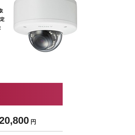
取
査定
ま
20,800
円