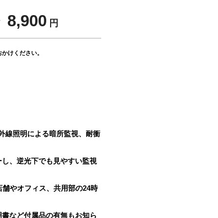
 8,900
円
おかけください。
。赤外線照明による暗所監視、耐衝
ーし、逆光下でも見やすい監視
店舗やオフィス、共用部の24時
明書など付属品の有無もお知ら