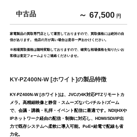
中古品
～ 67,500
円
家電製品の買取専門店として運営しておりますので、買取価格には絶対の自
信があります。 他店の方が高い場合は是非一声おかけください。
※相場買取価格は随時変動しておりますので、確実な相場価格を知りたいお
客様は査定フォームよりご連絡くださいませ。
KY-PZ400N-W [ホワイト]の製品特徴
KY-PZ400N-W [ホワイト]は、JVCの4K対応PTZリモートカ
メラ。高精細映像と静音・スムーズなパン/チルト/ズーム
で、会議・講義・礼拝・イベント配信に最適です。NDI|HXや
IPネットワーク経由の配信・制御に対応し、HDMI/SDI/IP出
力で既存システムへ柔軟に導入可能。PoE+給電で配線も省
力化。