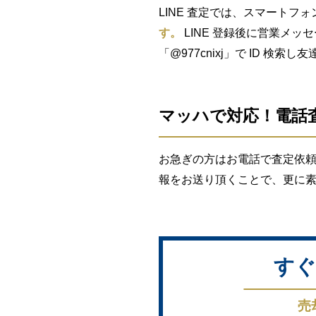
LINE 査定では、スマートフォ
す。
LINE 登録後に営業メッ
「@977cnixj」で ID 検
マッハで対応！電話
お急ぎの方はお電話で査定依頼
報をお送り頂くことで、更に
すぐ
売