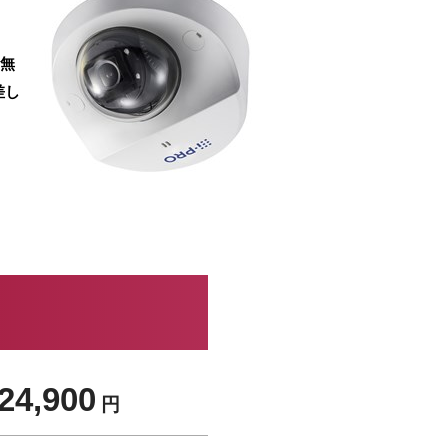
。
、無
差し
24,900
円