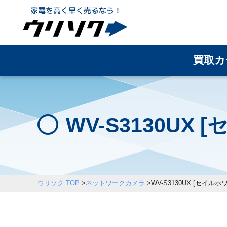
買取カ
WV-S3130U
ウリソク TOP
>
ネットワークカメラ
>
WV-S3130UX [セイルホ