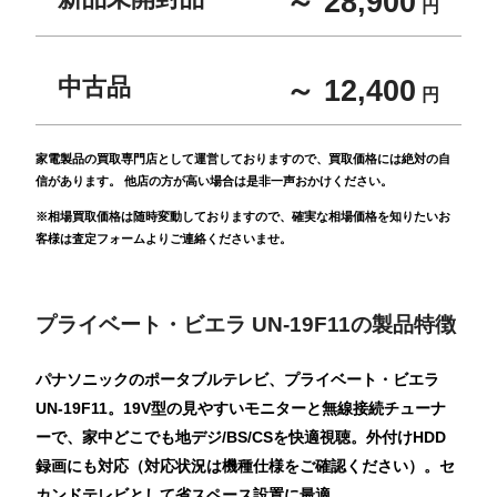
～ 28,900
円
中古品
～ 12,400
円
家電製品の買取専門店として運営しておりますので、買取価格には絶対の自
信があります。 他店の方が高い場合は是非一声おかけください。
※相場買取価格は随時変動しておりますので、確実な相場価格を知りたいお
客様は査定フォームよりご連絡くださいませ。
プライベート・ビエラ UN-19F11の製品特徴
パナソニックのポータブルテレビ、プライベート・ビエラ
UN-19F11。19V型の見やすいモニターと無線接続チューナ
ーで、家中どこでも地デジ/BS/CSを快適視聴。外付けHDD
録画にも対応（対応状況は機種仕様をご確認ください）。セ
カンドテレビとして省スペース設置に最適。