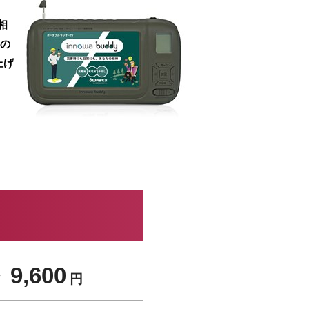
相
料の
上げ
 9,600
円