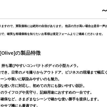
～
りますので、買取価格には絶対の自信があります。 他店の方が高い場合は是非一声
ので、確実な相場価格を知りたいお客様は査定フォームよりご連絡くださいませ。
2 [Olive]の製品特徴
[Olive]は、持ち運びやすいコンパクトボディの小型カメラ。
始でき、日常のメモ撮りからアウトドア、ビジネスの現場まで幅広
シーンや装いに馴染みやすいのも魅力。
彩な使い方に対応し、初めての方にも扱いやすい設計。
日のライフログや見守り、記録用途におすすめの一台です。
ス確保など、さまざまなシーンで確かな使い勝手を提供します。
トやサブ機にも最適です。