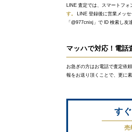
LINE 査定では、スマートフォ
す。
LINE 登録後に営業メッ
「@977cnixj」で ID 検
マッハで対応！電話
お急ぎの方はお電話で査定依頼
報をお送り頂くことで、更に
すぐ
売