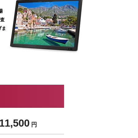
場
の査
げま
11,500
円