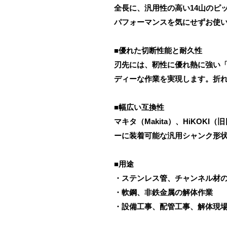
全長に、汎用性の高い14山のピ
パフォーマンスを気にせずお使
■優れた切断性能と耐久性
刃先には、靭性に優れ熱に強い
ディーな作業を実現します。折
■幅広い互換性
マキタ（Makita）、HiKO
ーに装着可能な汎用シャンク形
■用途
・ステンレス管、チャンネル材
・軟鋼、非鉄金属の解体作業
・設備工事、配管工事、解体現