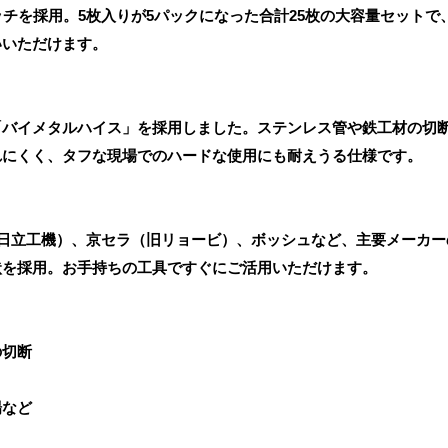
ッチを採用。5枚入りが5パックになった合計25枚の大容量セット
いいただけます。
「バイメタルハイス」を採用しました。ステンレス管や鉄工材の切
れにくく、タフな現場でのハードな使用にも耐えうる仕様です。
KI（旧日立工機）、京セラ（旧リョービ）、ボッシュなど、主要メー
状を採用。お手持ちの工具ですぐにご活用いただけます。
の切断
場など