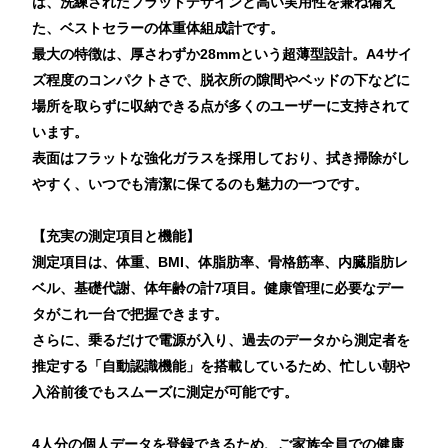
は、洗練されたフラットデザインと高い実用性を兼ね備え
た、ベストセラーの体重体組成計です。
最大の特徴は、厚さわずか28mmという超薄型設計。A4サイ
ズ程度のコンパクトさで、脱衣所の隙間やベッドの下などに
場所を取らずに収納できる点が多くのユーザーに支持されて
います。
表面はフラットな強化ガラスを採用しており、拭き掃除がし
やすく、いつでも清潔に保てるのも魅力の一つです。
【充実の測定項目と機能】
測定項目は、体重、BMI、体脂肪率、骨格筋率、内臓脂肪レ
ベル、基礎代謝、体年齢の計7項目。健康管理に必要なデー
タがこれ一台で把握できます。
さらに、乗るだけで電源が入り、過去のデータから測定者を
推定する「自動認識機能」を搭載しているため、忙しい朝や
入浴前後でもスムーズに測定が可能です。
4人分の個人データを登録できるため、ご家族全員での健康