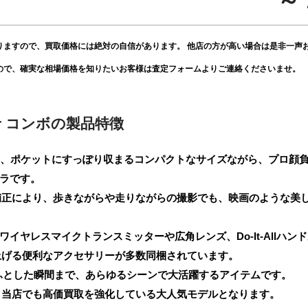
～ 
りますので、買取価格には絶対の自信があります。 他店の方が高い場合は是非一声
ので、確実な相場価格を知りたいお客様は査定フォームよりご連絡くださいませ。
ator コンボの製品特徴
tor コンボは、ポケットにすっぽり収まるコンパクトなサイズながら、プ
メラです。
補正により、歩きながらや走りながらの撮影でも、映画のような美
は、ワイヤレスマイクトランスミッターや広角レンズ、Do-It-All
上げる便利なアクセサリーが多数同梱されています。
のふとした瞬間まで、あらゆるシーンで大活躍するアイテムです。
、当店でも高価買取を強化している大人気モデルとなります。